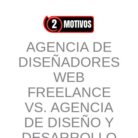
Ir
al
contenido
AGENCIA DE
DISEÑADORES
WEB
FREELANCE
VS. AGENCIA
DE DISEÑO Y
DESARROLLO