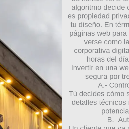
algoritmo decide q
es propiedad privad
tu diseño. En térm
páginas web para 
verse como la
corporativa digit
horas del día
Invertir en una w
segura por t
A.- Contro
Tú decides cómo s
detalles técnicos 
potencia
B.- Au
Un cliente que va a