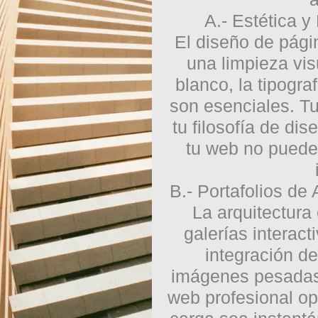
A.- Estética y
El
diseño de pági
una limpieza vi
blanco, la tipogra
son esenciales. Tu 
tu filosofía de di
tu web no puede
B.- Portafolios de
La arquitectura 
galerías interact
integración d
imágenes pesadas 
web profesional op