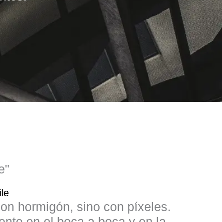
e"
le
con hormigón, sino con píxeles.
ente en el boca a boca y en la