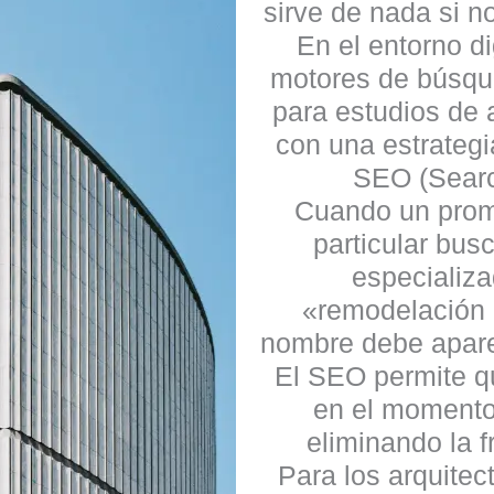
sirve de nada si no
En el entorno di
motores de búsqu
para estudios de 
con una estrateg
SEO (Searc
Cuando un promo
particular bus
especializa
«remodelación d
nombre debe apare
El SEO permite qu
en el momento
eliminando la f
Para los arquitec