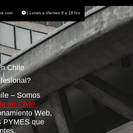
os.com
| Lunes a Viernes 9 a 18 hrs
n Chile
fesional?
hile – Somos
a en Chile
ionamiento Web,
as
PYMES
que
ntes.