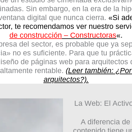
adas. Sin embargo, en la era de la hiper
entana digital que nunca cierra.
«Si ad
uctor, te recomendamos ver nuestro serv
de construcción
– Constructoras
«.
presa del sector, es probable que ya s
ia» no es suficiente. Para que tu prácti
iseño de páginas web para arquitectos
q
 altamente rentable.
(Leer también: ¿Por 
arquitectos?).
La Web: El Activo
A diferencia de
contenido tiene un