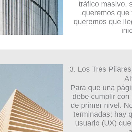
tráfico masivo, 
queremos que t
queremos que lle
ini
3. Los Tres Pilare
Al
Para que una pági
debe cumplir con 
de primer nivel. N
terminadas; hay 
usuario (UX) que 
a