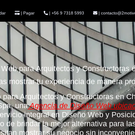
dar
| Pagar
| +56 9 7318 5993
| contacto@2motiv
 Web para Arquitectos y Constructoras e
as mostrar tu experiencia de manera pro
para Arquitectos y Constructoras en C
Spa,
una
Agencia de Diseño Web ubicad
servicio integral en Diseño Web y Posic
vo de brindar la mejor alternativa para l
sitan mostrar su negocio sin inconvenie