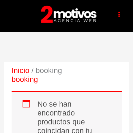
Ir
al
contenido
Inicio
/ booking
booking
No se han
encontrado
productos que
coincidan con tu