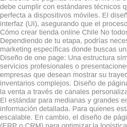
debe cumplir con estándares técnicos q
perfecta a dispositivos móviles. El dise
interfaz (UI), asegurando que el proces
Cómo crear tienda online Chile No todos
Dependiendo de tu etapa, podrías neces
marketing específicas donde buscas una
Diseño de one page: Una estructura simp
servicios profesionales o presentacion
empresas que desean mostrar su trayect
inventarios complejos. Diseño de página
la venta a través de canales personali
El estándar para medianas y grandes em
información detallada. Para quienes e
escalable. En cambio, el diseño de pág
(ERP o CRM) para optimizar la logístic