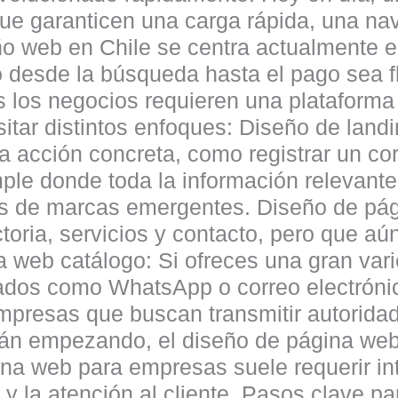
ue garanticen una carga rápida, una nav
ño web en Chile se centra actualmente en
o desde la búsqueda hasta el pago sea f
 los negocios requieren una plataforma 
itar distintos enfoques: Diseño de land
 acción concreta, como registrar un cor
le donde toda la información relevante 
es de marcas emergentes. Diseño de pág
oria, servicios y contacto, pero que aú
 web catálogo: Si ofreces una gran vari
zados como WhatsApp o correo electróni
presas que buscan transmitir autoridad,
stán empezando, el diseño de página we
ina web para empresas suele requerir in
a y la atención al cliente. Pasos clave