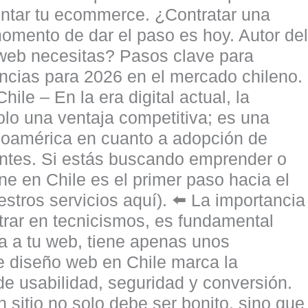
mentar tu ecommerce. ¿Contratar una
omento de dar el paso es hoy. Autor del
o web necesitas? Pasos clave para
cias para 2026 en el mercado chileno.
ile – En la era digital actual, la
olo una ventaja competitiva; es una
inoamérica en cuanto a adopción de
entes. Si estás buscando emprender o
ne en Chile es el primer paso hacia el
stros servicios aquí). ⬅️ La importancia
ntrar en tecnicismos, es fundamental
ga a tu web, tiene apenas unos
e diseño web en Chile marca la
 de usabilidad, seguridad y conversión.
sitio no solo debe ser bonito, sino que